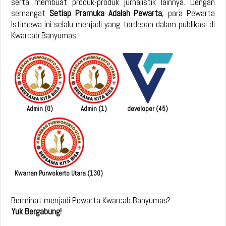
serta membuat produk-produk jurnalistik lainnya. Dengan
semangat
Setiap Pramuka Adalah Pewarta
, para Pewarta
Istimewa ini selalu menjadi yang terdepan dalam publikasi di
Kwarcab Banyumas.
Admin
(
0
)
Admin
(
1
)
developer
(
45
)
Kwarran Purwokerto Utara
(
130
)
_________________________________
Berminat menjadi Pewarta Kwarcab Banyumas?
Yuk Bergabung!