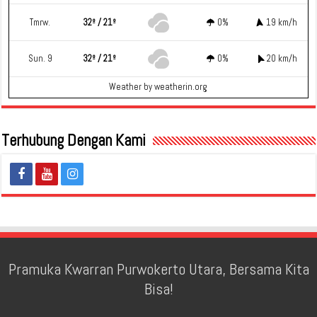
Tmrw.
32º / 21º
0%
19 km/h
Sun. 9
32º / 21º
0%
20 km/h
Weather
by weatherin.org
Terhubung Dengan Kami
Pramuka Kwarran Purwokerto Utara, Bersama Kita
Bisa!