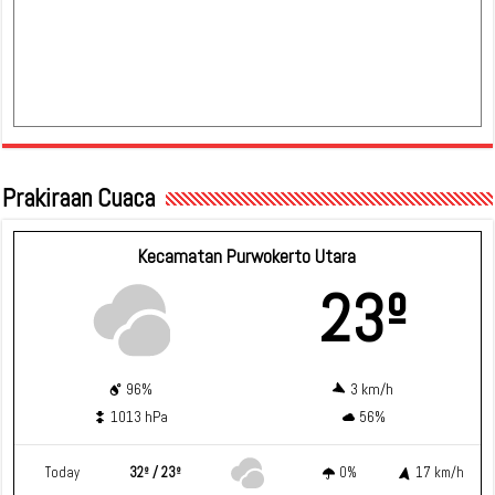
Prakiraan Cuaca
Kecamatan Purwokerto Utara
23º
96%
3 km/h
1013 hPa
56%
Today
32º / 23º
0%
17 km/h