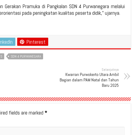
gun Gerakan Pramuka di Pangkalan SDN 4 Purwanegara melalui
rorientasi pada peningkatan kualitas peserta didik,” ujarnya.
inkedIn
Pinterest
US
SDN 4 PURWANEGARA
Selanjutnya
Kwarran Purwokerto Utara Ambil
Bagian dalam PAM Natal dan Tahun
Baru 2025
ired fields are marked
*