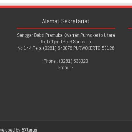
Alamat Sekretariat
Sanggar Bakti Pramuka Kwarran Purwokerto Utara
Jln. Letjend.Pol.R.Soemarto
No.144 Telp. (0281) 640076 PURWOKERTO 53126
Phone : (0281) 638320
Email : -
eveloped by
57terus