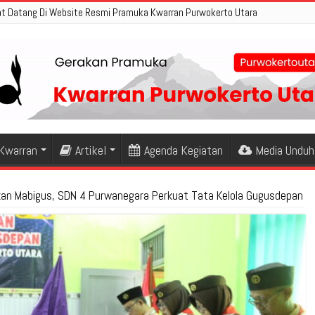
t Datang Di Website Resmi Pramuka Kwarran Purwokerto Utara
 Kwarran
Artikel
Agenda Kegiatan
Media Unduh
kan Mabigus, SDN 4 Purwanegara Perkuat Tata Kelola Gugusdepan