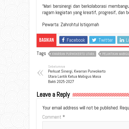
“Mari bersinergi dan berkolaborasi memban
ragam kegiatan yang kreatif, progresif, dan be
Pewarta: Zahrohtul Istiqomah
Facebook
Twitter
L
Bagikan
Tags
KWARRAN PURWOKERTO UTARA
PELANTIKAN MABIG
Sebelumnya
Perkuat Sinergi, Kwarran Purwokerto
Utara Lantik Ketua Mabigus Masa
Bakti 2025-2027
Leave a Reply
Your email address will not be published.
Requ
Comment
*