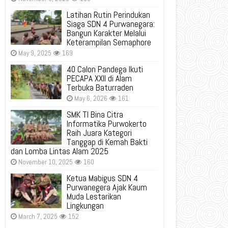
Latihan Rutin Perindukan
Siaga SDN 4 Purwanegara:
Bangun Karakter Melalui
Keterampilan Semaphore
May 9, 2025
169
40 Calon Pandega Ikuti
PECAPA XXII di Alam
Terbuka Baturraden
May 6, 2026
161
SMK TI Bina Citra
Informatika Purwokerto
Raih Juara Kategori
Tanggap di Kemah Bakti
dan Lomba Lintas Alam 2025
November 10, 2025
160
Ketua Mabigus SDN 4
Purwanegera Ajak Kaum
Muda Lestarikan
Lingkungan
March 7, 2025
152