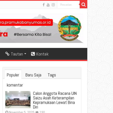
Tautan
Kontak
Populer
Baru Saja
Tags
komentar
Calon Anggota Racana UIN
Saizu Asah Keterampilan
Kepramukaan Lewat Bina
Diri
November 5, 2025
190