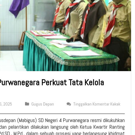
Purwanegara Perkuat Tata Kelola
6, 2025
Gugus Depan
Tinggalkan Komentar Kakak
usdepan (Mabigus) SD Negeri 4 Purwanegara resmi dikukuhkan
n pelantikan dilakukan langsung oleh Ketua Kwartir Ranting
Pd.SD., M.Pd., dalam sebuah prosesi yang berlangsung khidmat