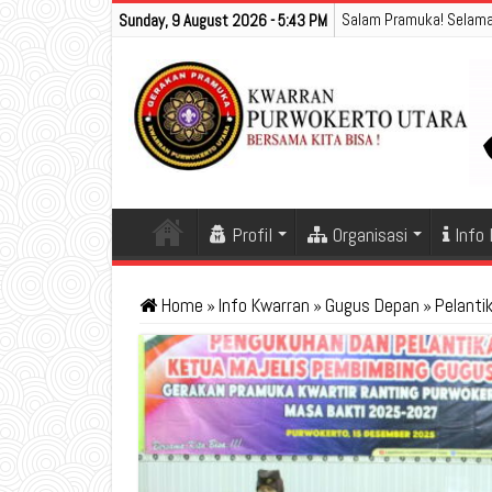
Salam Pramuka! Selama
Sunday, 9 August 2026 - 5:43 PM
Profil
Organisasi
Info
Home
»
Info Kwarran
»
Gugus Depan
»
Pelanti