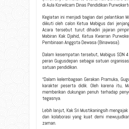
di Aula Korwilcam Dinas Pendidikan Purwoker
Kegiatan ini menjadi bagian dari pelantikan
diikuti oleh calon Ketua Mabigus dari jenj
Acara tersebut turut dihadiri jajaran pim
Mabiran Kak Djahid, Ketua Kwarran Purwoker
Pembinaan Anggota Dewasa (Binawasa).
Dalam kesempatan tersebut, Mabigus SDN 4 
peran Gugusdepan sebagai satuan organisas
satuan pendidikan.
“Dalam kelembagaan Gerakan Pramuka, Gugu
karakter peserta didik. Oleh karena itu,
memberikan dukungan penuh terhadap penye
tegasnya.
Lebih lanjut, Kak Sri Mustikaningsih mengaj
dan kolaborasi yang kuat demi mewujudkan
zaman.