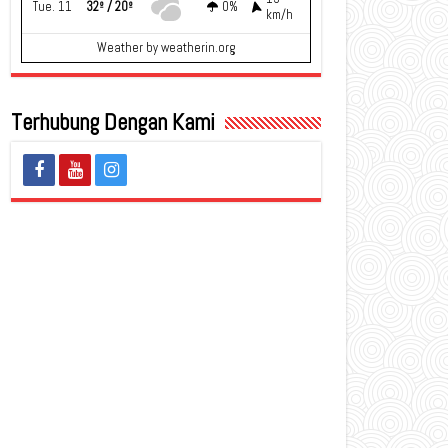
Tue. 11
32º / 20º
0%
km/h
Weather
by weatherin.org
Terhubung Dengan Kami