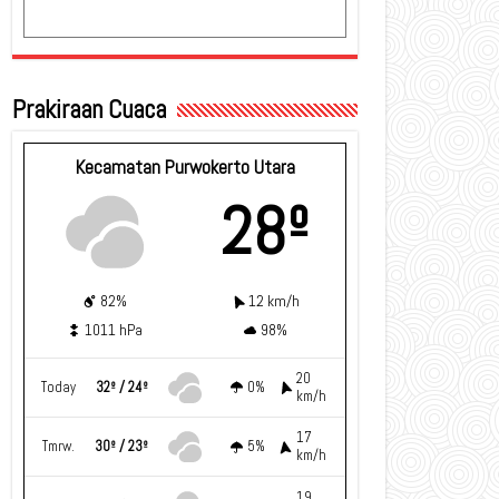
Prakiraan Cuaca
Kecamatan Purwokerto Utara
28º
82%
12 km/h
1011 hPa
98%
20
Today
32º / 24º
0%
km/h
17
Tmrw.
30º / 23º
5%
km/h
19