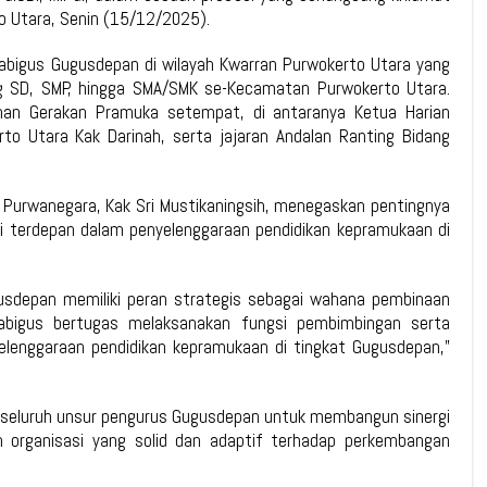
to Utara, Senin (15/12/2025).
 Mabigus Gugusdepan di wilayah Kwarran Purwokerto Utara yang
ang SD, SMP, hingga SMA/SMK se-Kecamatan Purwokerto Utara.
pinan Gerakan Pramuka setempat, di antaranya Ketua Harian
to Utara Kak Darinah, serta jajaran Andalan Ranting Bidang
Purwanegara, Kak Sri Mustikaningsih, menegaskan pentingnya
i terdepan dalam penyelenggaraan pendidikan kepramukaan di
sdepan memiliki peran strategis sebagai wahana pembinaan
 Mabigus bertugas melaksanakan fungsi pembimbingan serta
lenggaraan pendidikan kepramukaan di tingkat Gugusdepan,”
ak seluruh unsur pengurus Gugusdepan untuk membangun sinergi
 organisasi yang solid dan adaptif terhadap perkembangan