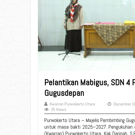
Pelantikan Mabigus, SDN 4 
Gugusdepan
Kwarran Purwokerto Utara
December 1
35 Views
Purwokerto Utara – Majelis Pembimbing Gug
untuk masa bakti 2025–2027. Pengukuhan da
(Kwarran) Purwokerto Utara, Kak Darinah, S.